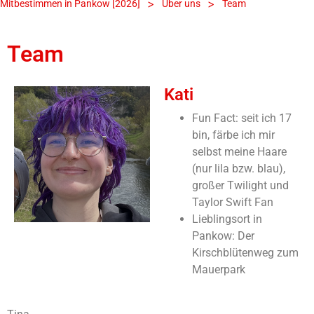
>
>
Mitbestimmen in Pankow [2026]
Über uns
Team
Team
Kati
Fun Fact: seit ich 17
bin, färbe ich mir
selbst meine Haare
(nur lila bzw. blau),
großer Twilight und
Taylor Swift Fan
Lieblingsort in
Pankow: Der
Kirschblütenweg zum
Mauerpark