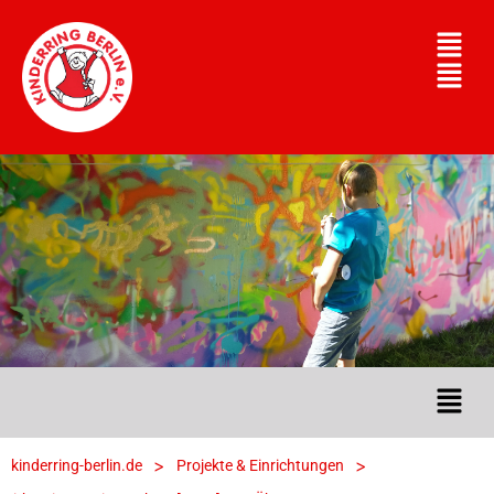
>
>
kinderring-berlin.de
Projekte & Einrichtungen