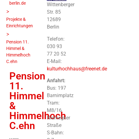
berlin.de
Wittenberger
>
Str. 85
12689
Projekte &
Einrichtungen
Berlin
>
Telefon:
Pension 11.
030 93
Himmel &
77 20 52
Himmelhoch
E-Mail:
C.ehn
kulturhochhaus@freenet.de
Pension
Anfahrt:
11.
Bus: 197
Himmel
Barnimplatz
&
Tram:
M8/16
Himmelhoch
Niemegker
C.ehn
Straße
S-Bahn: