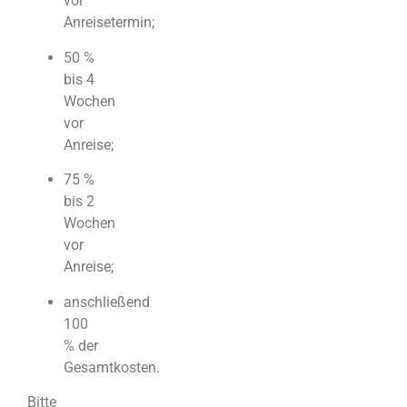
vor
Anreisetermin;
50 %
bis 4
Wochen
vor
Anreise;
75 %
bis 2
Wochen
vor
Anreise;
anschließend
100
% der
Gesamtkosten.
Bitte