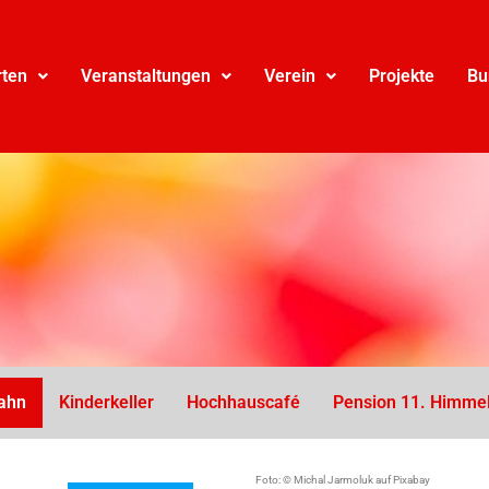
rten
Veranstaltungen
Verein
Projekte
Bu
ahn
Kinderkeller
Hochhauscafé
Pension 11. Himme
Foto: © Michal Jarmoluk auf Pixabay