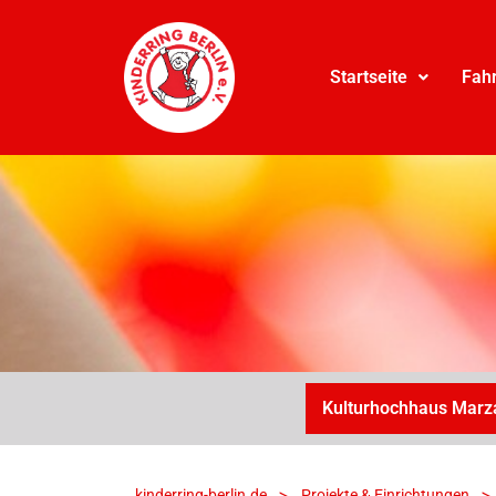
Startseite
Fah
Kulturhochhaus Marz
>
>
kinderring-berlin.de
Projekte & Einrichtungen