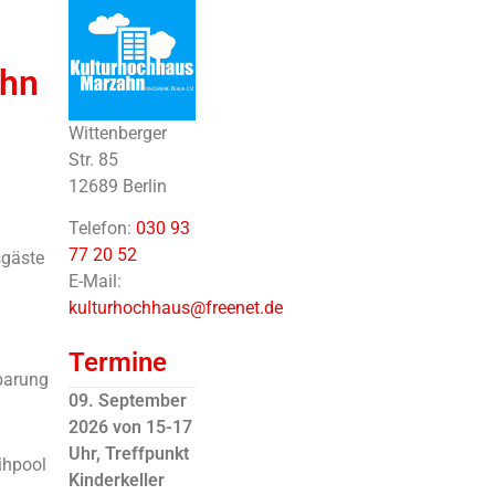
ahn
Wittenberger
Str. 85
12689 Berlin
Telefon:
030 93
77 20 52
sgäste
E-Mail:
kulturhochhaus@freenet.de
Termine
barung
09. September
2026 von 15-17
Uhr, Treffpunkt
eihpool
Kinderkeller