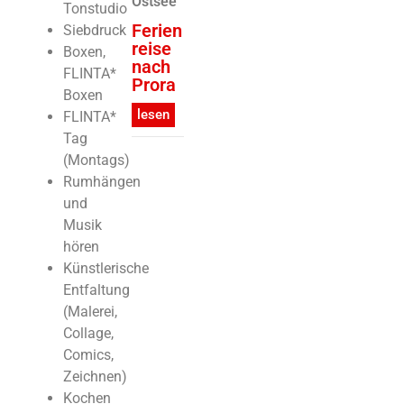
Ostsee
Tonstudio
Ferien
Siebdruck
reise
Boxen,
nach
FLINTA*
Prora
Boxen
lesen
FLINTA*
Tag
(Montags)
Rumhängen
und
Musik
hören
Künstlerische
Entfaltung
(Malerei,
Collage,
Comics,
Zeichnen)
Kochen