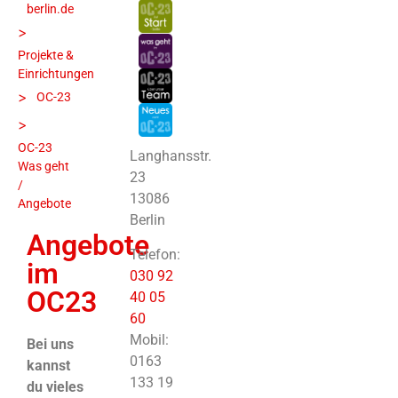
berlin.de
>
Projekte &
Einrichtungen
>
OC-23
>
OC-23
Langhansstr.
Was geht
23
/
13086
Angebote
Berlin
Angebote
Telefon:
im
030 92
OC23
40 05
60
Mobil:
Bei uns
0163
kannst
133 19
du vieles