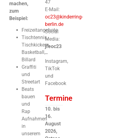
47
machen,
E-Mail:
zum
oc23@kinderring-
Beispiel:
berlin.de
Freizeitangebote
Social
Tischtennis,
Media:
Tischkickern,
jfeoc23
Basketball,
–
Billard
Instagram,
Graffiti
TikTok
und
und
Streetart
Facebook
Beats
bauen
Termine
und
10. bis
Rap
16.
Aufnahmen
August
in
2026,
unserem