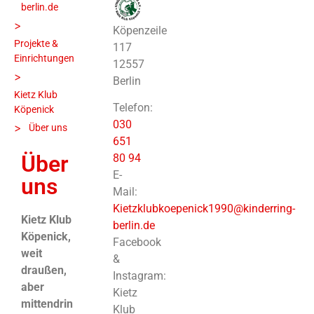
berlin.de
>
Köpenzeile
Projekte &
117
Einrichtungen
12557
>
Berlin
Kietz Klub
Telefon:
Köpenick
030
>
Über uns
651
Über
80 94
E-
uns
Mail:
Kietzklubkoepenick1990@kinderring-
Kietz Klub
berlin.de
Köpenick,
Facebook
weit
&
draußen,
Instagram:
aber
Kietz
mittendrin
Klub