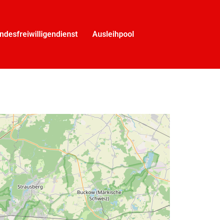
ndesfreiwilligendienst
Ausleihpool