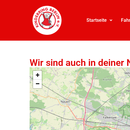
Startseite
Fah
Wir sind auch in deiner 
+
−