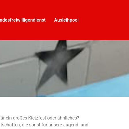
ndesfreiwilligendienst
Ausleihpool
ür ein großes Kietzfest oder ähnliches?
tschaften, die sonst für unsere Jugend- und