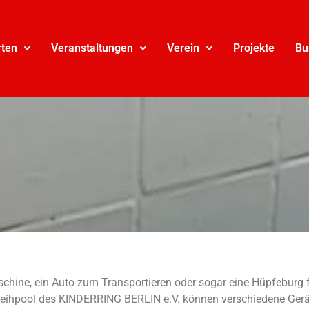
rten
Veranstaltungen
Verein
Projekte
Bu
chine, ein Auto zum Transportieren oder sogar eine Hüpfeburg f
usleihpool des KINDERRING BERLIN e.V. können verschiedene Gerä