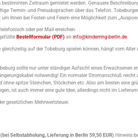
nen bestimmten Zeitraum gemietet werden. Genauere Beschreibun
ültige Termin- und Preisabsprachen über das Telefon. Tobeburge
gnet um ihnen bei Festen und Feiern eine Möglichkeit zum „Auspow
elefonisch oder per Mail erreichen.
gefüllte
Bestellformular (PDF)
an
info@kinderring-berlin.de
.
gleichzeitig auf der Tobeburg spielen können, hängt vom Alter d
eburg sollte nur unter ständiger Aufsicht eines Erwachsenen erf
längerungskabel notwendig! Ein normaler Stromanschluß reicht 
nd ohne spitze Steinchen, Stöckchen etc. Also am besten eine g
egen, ist auch immer eine gute Idee, allerdings nicht im Lieferu
 der gesetzlichen Mehrwertsteuer.
 (bei Selbstabholung, Lieferung in Berlin 59,50 EUR)
Hinweis be