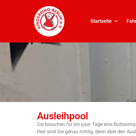
Startseite
Fah
Ausleihpool
Sie brauchen für ein paar Tage eine Buttonmas
Hier sind Sie genau richtig, denn über den A