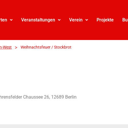
rten
Veranstaltungen
Verein
Projekte
Bu
>
n-West
Weihnachtsfeuer / Stockbrot
hrensfelder Chaussee 26, 12689 Berlin