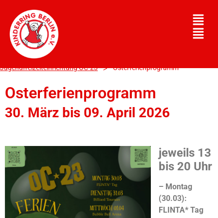
>
>
kinderring-berlin.de
Einrichtungen
>
Jugendfreizeiteinrichtung OC-23
Osterferienprogramm
Osterferienprogramm
30. März bis 09. April 2026
jeweils 13
bis 20 Uhr
– Montag
(30.03):
FLINTA* Tag